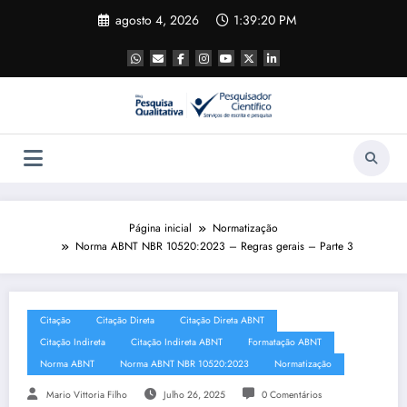
Pular
agosto 4, 2026
1:39:21 PM
para
o
conteúdo
Página inicial
Normatização
Norma ABNT NBR 10520:2023 – Regras gerais – Parte 3
Citação
Citação Direta
Citação Direta ABNT
Citação Indireta
Citação Indireta ABNT
Formatação ABNT
Norma ABNT
Norma ABNT NBR 10520:2023
Normatização
Mario Vittoria Filho
Julho 26, 2025
0 Comentários