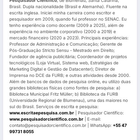
Pesquisador Científico
, de Blumenau, Santa Catarina,
Brasil. Dupla nacionalidade (Brasil e Alemanha). Fluente na
escrita inglesa. Iniciei minha carreira como escritor e
pesquisador em 2009, quando fui professor no SENAC. Eu
tenho experiência como docente (2009 a 2025), além de
experiência no ambiente corporativo (2000 a 2019) e
mercado financeiro (2020 a 2023). Principais experiências:
Professor de Administração e Comunicação; Gerente de
Pós-Graduação Stricto Sensu - Mestrado em Direito;
Fundador de agência publicitária; Coordenador de projetos
tecnológicos (Loja Virtual, Sistema web, Estratégias de
Marketing Digital e Gestão de Datacenter); Diretor de
Imprensa no DCE da FURB; e outras atividades desde 2000.
Além de bancos de dados de pesquisa online, eu utilizo duas
grandes bibliotecas físicas como fontes de pesquisa: a)
Biblioteca Municipal Fritz Müller; b) Biblioteca da FURB
(Universidade Regional de Blumenau), uma das maiores no
sul do Brasil. Serviços de escrita e pesquisa:
www.escritaepesquisa.com.br
| Pesquisador Científico:
www.pesquisadorcientifico.com.br
| E-mail:
contato@pesquisadorcientifico.com.br | WhatsApp:
+55 47
99731 8055