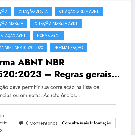
ÇÃO
CITAÇÃO DIRETA
CITAÇÃO DIRETA ABNT
ÇÃO INDIRETA
CITAÇÃO INDIRETA ABNT
ATAÇÃO ABNT
NORMA ABNT
A ABNT NBR 10520:2023
NORMATIZAÇÃO
rma ABNT NBR
520:2023 – Regras gerais –
te 1
ção deve permitir sua correlação na lista de
ências ou em notas. As referências…
io
Consulte Mais Informação
toria
0 Comentários
o