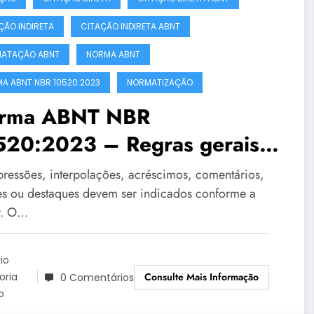
ÇÃO INDIRETA
CITAÇÃO INDIRETA ABNT
ATAÇÃO ABNT
NORMA ABNT
A ABNT NBR 10520:2023
NORMATIZAÇÃO
rma ABNT NBR
520:2023 – Regras gerais –
te 2
pressões, interpolações, acréscimos, comentários,
es ou destaques devem ser indicados conforme a
r. O…
io
Consulte Mais Informação
toria
0 Comentários
o