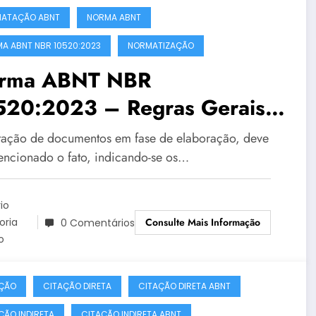
ATAÇÃO ABNT
NORMA ABNT
A ABNT NBR 10520:2023
NORMATIZAÇÃO
rma ABNT NBR
520:2023 – Regras Gerais
Parte 4
tação de documentos em fase de elaboração, deve
encionado o fato, indicando-se os…
io
Consulte Mais Informação
toria
0 Comentários
o
ÇÃO
CITAÇÃO DIRETA
CITAÇÃO DIRETA ABNT
ÇÃO INDIRETA
CITAÇÃO INDIRETA ABNT