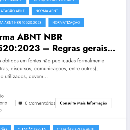
ATAÇÃO ABNT
NORMA ABNT
A ABNT NBR 10520:2023
NORMATIZAÇÃO
rma ABNT NBR
520:2023 – Regras gerais –
te 3
 obtidos em fontes não publicadas formalmente
tras, discursos, comunicações, entre outros),
o utilizados, devem…
io
Consulte Mais Informação
toria
0 Comentários
o
ÇÃO
CITAÇÃO DIRETA
CITAÇÃO DIRETA ABNT