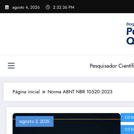
Pular
agosto 4, 2026
2:32:37 PM
para
o
conteúdo
Pesquisador Científ
Página inicial
Norma ABNT NBR 10520:2023
CITA
agosto 2, 2025
CITA