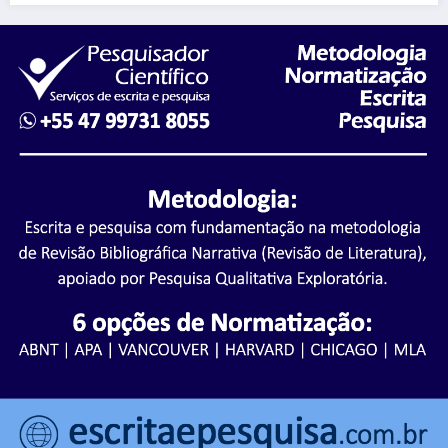
Regr
Regr
dolo
ecim
as
as
gia
ento
gerai
gerai
Cient
s –
s –
ífico
Parte
Parte
2
1