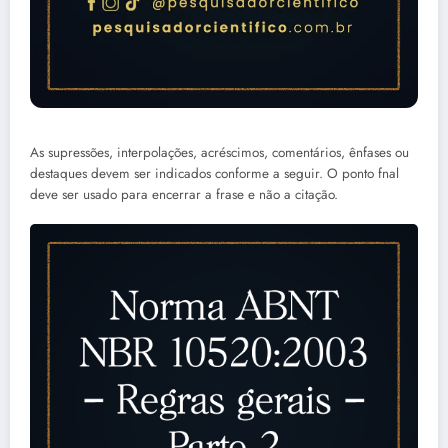
As supressões, interpolações, acréscimos, comentários, ênfases ou
destaques devem ser indicados conforme a seguir. O ponto fnal
deve ser usado para encerrar a frase e não a citação.