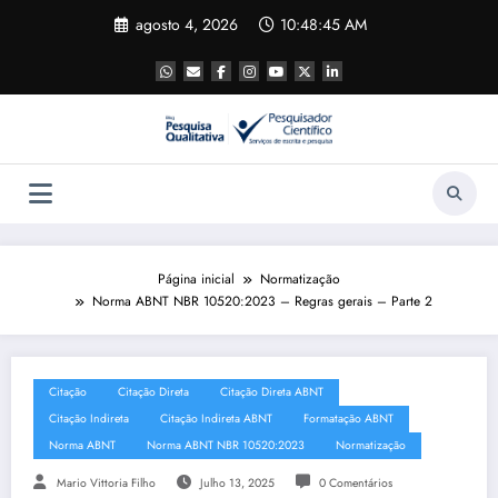
Pular
agosto 4, 2026
10:48:46 AM
para
o
conteúdo
Página inicial
Normatização
Norma ABNT NBR 10520:2023 – Regras gerais – Parte 2
Citação
Citação Direta
Citação Direta ABNT
Citação Indireta
Citação Indireta ABNT
Formatação ABNT
Norma ABNT
Norma ABNT NBR 10520:2023
Normatização
Mario Vittoria Filho
Julho 13, 2025
0 Comentários